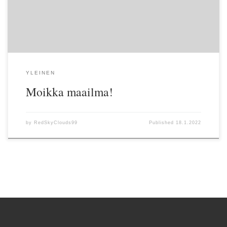
YLEINEN
Moikka maailma!
by
RedSkyClouds99
Published
18.1.2022